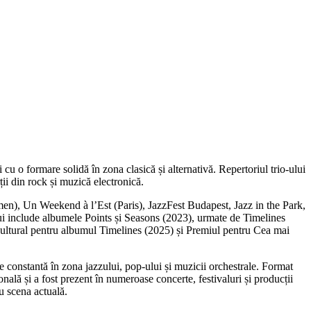
u o formare solidă în zona clasică și alternativă. Repertoriul trio-ului
ții din rock și muzică electronică.
emen), Un Weekend à l’Est (Paris), JazzFest Budapest, Jazz in the Park,
lui include albumele Points și Seasons (2023), urmate de Timelines
ltural pentru albumul Timelines (2025) și Premiul pentru Cea mai
e constantă în zona jazzului, pop-ului și muzicii orchestrale. Format
onală și a fost prezent în numeroase concerte, festivaluri și producții
u scena actuală.