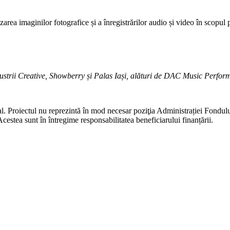
izarea imaginilor fotografice și a înregistrărilor audio și video în scopul 
ustrii Creative, Showberry și Palas Iași, alături de DAC Music Perfor
al. Proiectul nu reprezintă în mod necesar poziţia Administrației Fondu
Acestea sunt în întregime responsabilitatea beneficiarului finanțării.