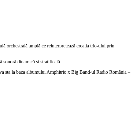
ă orchestrală amplă ce reinterpretează creația trio-ului prin
 sonoră dinamică și stratificată.
g ce va sta la baza albumului Amphitrio x Big Band-ul Radio România –