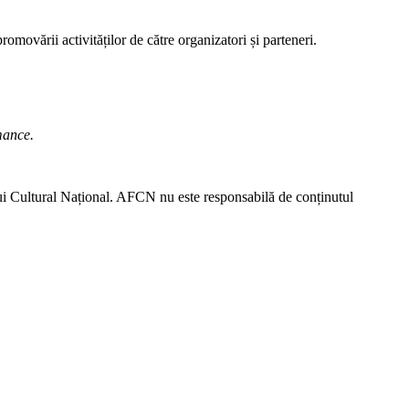
promovării activităților de către organizatori și parteneri.
mance.
lui Cultural Național. AFCN nu este responsabilă de conținutul