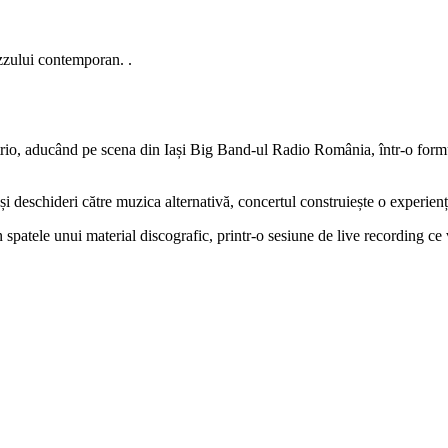
zzului contemporan. .
trio, aducând pe scena din Iași Big Band-ul Radio România, într-o formul
i deschideri către muzica alternativă, concertul construiește o experiență
din spatele unui material discografic, printr-o sesiune de live recordin