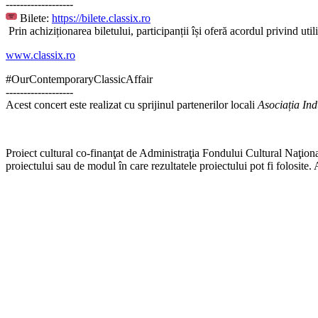
-------------------
Bilete:
https://bilete.classix.ro
Prin achiziționarea biletului, participanții își oferă acordul privind util
www.classix.ro
#OurContemporaryClassicAffair
-------------------
Acest concert este realizat cu sprijinul partenerilor locali
Asociația Ind
Proiect cultural co-finanţat de Administraţia Fondului Cultural Naţion
proiectului sau de modul în care rezultatele proiectului pot fi folosite. 