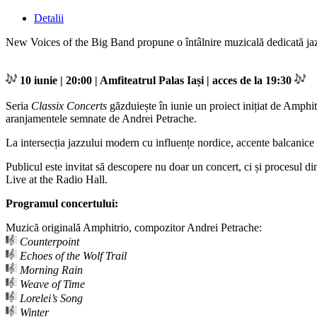
Detalii
New Voices of the Big Band propune o întâlnire muzicală dedicată ja
10 iunie | 20:00 | Amfiteatrul Palas Iași | acces de la 19:30
Seria
Classix Concerts
găzduiește în iunie un proiect inițiat de Amphi
aranjamentele semnate de Andrei Petrache.
La intersecția jazzului modern cu influențe nordice, accente balcanice ș
Publicul este invitat să descopere nu doar un concert, ci și procesul 
Live at the Radio Hall.
Programul concertului:
Muzică originală Amphitrio, compozitor Andrei Petrache:
Counterpoint
Echoes of the Wolf Trail
Morning Rain
Weave of Time
Lorelei’s Song
Winter