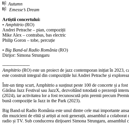
Autumn
Emesse’s Dream
Artiștii concertului:
•
Amphitrio
(RO)
Andrei Petrache – pian, compoziții
Mike Alex – contrabas, bas electric
Philip Goron – tobe, percuție
•
Big Band-ul Radio România
(RO)
Dirijor: Simona Strungaru
-------------------
Amphitrio
(RO) este un proiect de jazz contemporan inițiat în 2023, ca
este construit integral din compozițiile lui Andrei Petrache și exploreaz
Într-un timp scurt, Amphitrio a susținut peste 100 de concerte și a fo
Gărâna Jazz Festival sau JazzX, dezvoltând totodată o prezență interna
(2024), iar activitatea lor a fost recunoscută prin premii precum P
bună compoziție la Jazz in the Park (2023).
Big Band-ul Radio România este unul dintre cele mai importante ansamblu
din muzicieni de elită și artiști ai noii generații, ansamblul a colabora
radio și TV. Sub conducerea dirijoarei Simona Strungaru, ansamblul co