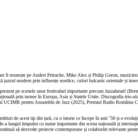
re îi reunește pe Andrei Petrache, Mike Alex și Philip Goron, muzicieni c
ă jazzul modern prin influențe nordice, culori balcanic-orientale și inser
st prezent pe scenele unor festivaluri importante precum Jazzahead! (Br
țională prin turnee în Europa, Asia și Statele Unite. Discografia trio-u
remiul UCIMR pentru Ansamblu de Jazz (2025), Premiul Radio România Cu
ri de acest tip din țară, cu o istorie ce începe în anii ’50 și o evoluți
t de-a lungul timpului cu nume importante din scena națională și internați
ntinuă să dezvolte proiecte contemporane și colaborări relevante pentr