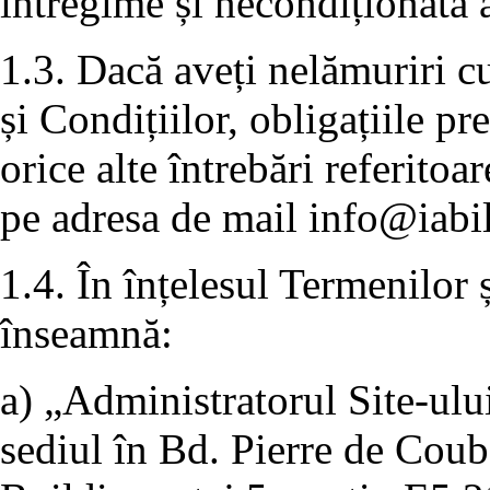
întregime și necondiționată a
1.3. Dacă aveți nelămuriri c
și Condițiilor, obligațiile p
orice alte întrebări referitoa
pe adresa de mail
info@iabil
1.4. În înțelesul Termenilor 
înseamnă:
a) „Administratorul Site-ulu
sediul în Bd. Pierre de Coube