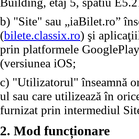
Building, etaj 5, spatiu E5.2
b) "Site" sau „iaBilet.ro” în
(
bilete.classix.ro
) şi aplicaţi
prin platformele GooglePlay
(versiunea iOS;
c) "Utilizatorul" înseamnă o
ul sau care utilizează în ori
furnizat prin intermediul Sit
2. Mod funcționare