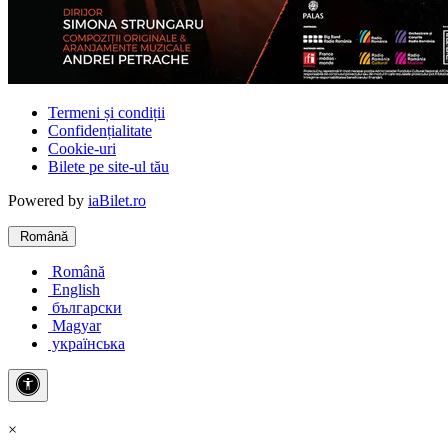
Termeni și condiții
Confidențialitate
Cookie-uri
Bilete pe site-ul tău
Powered by
iaBilet.ro
Română
Română
English
български
Magyar
українська
×