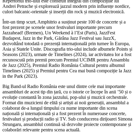
Repertoriul trio-ului este construit integral din compozițiile lui
Andrei Petrache și explorează jazzul modern prin influențe nordice,
culori balcanic-orientale și inserții din rock și muzică electronică.
Într-un timp scurt, Amphitrio a susținut peste 100 de concerte și a
fost prezent pe scenele unor festivaluri importante precum
Jazzahead! (Bremen), Un Weekend à l’Est (Paris), JazzFest
Budapest, Jazz in the Park, Gărâna Jazz Festival sau JazzX,
dezvoltând totodată o prezență internațională prin turnee în Europa,
Asia și Statele Unite. Discografia trio-ului include albumele Points și
Seasons (2023), urmate de Timelines (2024), iar activitatea lor a fost
recunoscută prin premii precum Premiul UCIMR pentru Ansamblu
de Jazz (2025), Premiul Radio România Cultural pentru albumul
Timelines (2025) și Premiul pentru Cea mai bună compoziție la Jazz
in the Park (2023).
Big Band-ul Radio România este unul dintre cele mai importante
ansambluri de acest tip din țară, cu o istorie ce începe în anii ’50 și o
evoluție constantă în zona jazzului, pop-ului și muzicii orchestrale.
Format din muzicieni de elită și artiști ai noii generații, ansamblul a
colaborat de-a lungul timpului cu nume importante din scena
națională și internațională și a fost prezent în numeroase concerte,
festivaluri și producții radio și TV. Sub conducerea dirijoarei Simona
Strungaru, ansamblul continuă să dezvolte proiecte contemporane și
colaborări relevante pentru scena actuală.