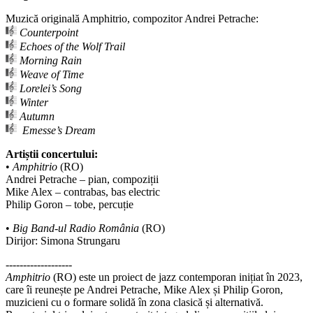
Muzică originală Amphitrio, compozitor Andrei Petrache:
Counterpoint
Echoes of the Wolf Trail
Morning Rain
Weave of Time
Lorelei’s Song
Winter
Autumn
Emesse’s Dream
Artiștii concertului:
•
Amphitrio
(RO)
Andrei Petrache – pian, compoziții
Mike Alex – contrabas, bas electric
Philip Goron – tobe, percuție
•
Big Band-ul Radio România
(RO)
Dirijor: Simona Strungaru
-------------------
Amphitrio
(RO) este un proiect de jazz contemporan inițiat în 2023,
care îi reunește pe Andrei Petrache, Mike Alex și Philip Goron,
muzicieni cu o formare solidă în zona clasică și alternativă.