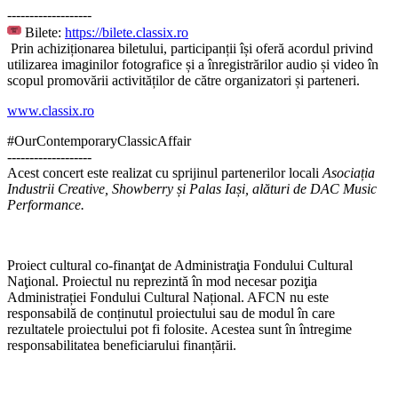
-------------------
Bilete:
https://bilete.classix.ro
Prin achiziționarea biletului, participanții își oferă acordul privind
utilizarea imaginilor fotografice și a înregistrărilor audio și video în
scopul promovării activităților de către organizatori și parteneri.
www.classix.ro
#OurContemporaryClassicAffair
-------------------
Acest concert este realizat cu sprijinul partenerilor locali
Asociația
Industrii Creative, Showberry și Palas Iași, alături de DAC Music
Performance.
Proiect cultural co-finanţat de Administraţia Fondului Cultural
Naţional. Proiectul nu reprezintă în mod necesar poziţia
Administrației Fondului Cultural Național. AFCN nu este
responsabilă de conținutul proiectului sau de modul în care
rezultatele proiectului pot fi folosite. Acestea sunt în întregime
responsabilitatea beneficiarului finanțării.