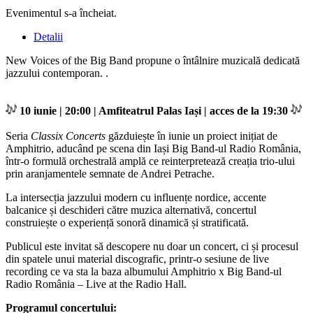
Evenimentul s-a încheiat.
Detalii
New Voices of the Big Band propune o întâlnire muzicală dedicată
jazzului contemporan. .
10 iunie | 20:00 | Amfiteatrul Palas Iași | acces de la 19:30
Seria
Classix Concerts
găzduiește în iunie un proiect inițiat de
Amphitrio, aducând pe scena din Iași Big Band-ul Radio România,
într-o formulă orchestrală amplă ce reinterpretează creația trio-ului
prin aranjamentele semnate de Andrei Petrache.
La intersecția jazzului modern cu influențe nordice, accente
balcanice și deschideri către muzica alternativă, concertul
construiește o experiență sonoră dinamică și stratificată.
Publicul este invitat să descopere nu doar un concert, ci și procesul
din spatele unui material discografic, printr-o sesiune de live
recording ce va sta la baza albumului Amphitrio x Big Band-ul
Radio România – Live at the Radio Hall.
Programul concertului: