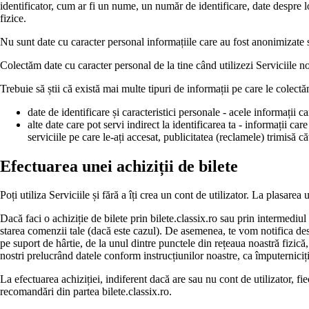
identificator, cum ar fi un nume, un număr de identificare, date despre loc
fizice.
Nu sunt date cu caracter personal informațiile care au fost anonimizate s
Colectăm date cu caracter personal de la tine când utilizezi Serviciile no
Trebuie să știi că există mai multe tipuri de informații pe care le colectăm
date de identificare și caracteristici personale - acele informații
alte date care pot servi indirect la identificarea ta - informații ca
serviciile pe care le-ați accesat, publicitatea (reclamele) trimisă că
Efectuarea unei achiziții de bilete
Poți utiliza Serviciile și fără a îți crea un cont de utilizator. La plasare
Dacă faci o achiziție de bilete prin bilete.classix.ro sau prin intermedi
starea comenzii tale (dacă este cazul). De asemenea, te vom notifica des
pe suport de hârtie, de la unul dintre punctele din rețeaua noastră fizică
nostri prelucrând datele conform instrucțiunilor noastre, ca împuterniciți
La efectuarea achiziției, indiferent dacă are sau nu cont de utilizator,
recomandări din partea bilete.classix.ro.