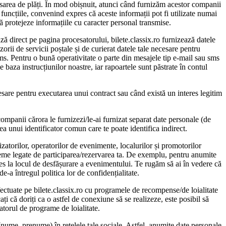
ocesarea de plăți. În mod obișnuit, atunci când furnizăm acestor companii
funcțiile, convenind expres că aceste informații pot fi utilizate numai
să protejeze informațiile cu caracter personal transmise.
ază direct pe pagina procesatorului, bilete.classix.ro furnizează datele
orii de servicii poștale și de curierat datele tale necesare pentru
sms. Pentru o bună operativitate o parte din mesajele tip e-mail sau sms
 baza instrucțiunilor noastre, iar rapoartele sunt păstrate în contul
ecesare pentru executarea unui contract sau când există un interes legitim
 companii cărora le furnizezi/le-ai furnizat separat date personale (de
rea unui identificator comun care te poate identifica indirect.
izatorilor, operatorilor de evenimente, localurilor și promotorilor
bleme legate de participarea/rezervarea ta. De exemplu, pentru anumite
cces la locul de desfășurare a evenimentului. Te rugăm să ai în vedere că
de-a întregul politica lor de confidențialitate.
 efectuate pe bilete.classix.ro cu programele de recompense/de loialitate
că doriți ca o astfel de conexiune să se realizeze, este posibil să
ratorul de programe de loialitate.
e (nume, prenume) în rețelele tale sociale. Astfel, anumite date personale