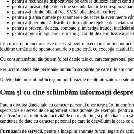
pentru a recunoaște dispozitivele pe care le utilizezi atunci când ac
pentru a încasa plățile de la tine și emite facturile corespunzătoar
pentru a-ți trimite biletul (via SMS/aplicație/prin curier);
pentru a-ți afișa numele pe scannerele de acces la evenimente când
pentru a-ți permite să distribui informații pe rețelele de socializare
pentru a preveni, detecta, combate și investiga fraude, încălcări ale 
pentru a pune în aplicare Termenii și condițiile de utilizare a site-
Prin urmare, prelucrarea este necesară pentru executarea unui contract la 
legitime urmărite de operator sau de o parte terță, cu excepția cazului în
Cu consimțământul tău putem folosi datele tale cu caracter personal pen
Prelucram datele tale personale numai în scopurile pe care ți le-am comu
Datele date nu sunt publice și nu pot fi văzute de alți utilizatori ai site-ul
Cum și cu cine schimbăm informații despre
Putem divulga datele tale cu caracter personal unor terțe părți în conform
spectacolele / serviciile de agrement achiziționate (de exemplu pentru a 
desfășurăm sau optimizăm activitățile de marketing și publicitate sau să
cantitatea de date cu caracter personal pe care le dezvăluim la ceea ce es
Furnizorii de servicii
, pentru a îndeplini anumite funcții legate de activ