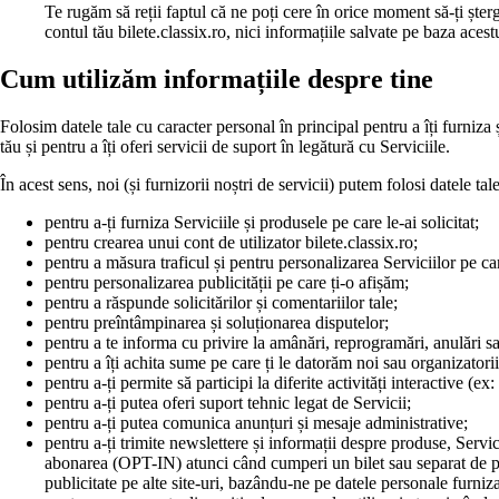
Te rugăm să reții faptul că ne poți cere în orice moment să-ți șter
contul tău bilete.classix.ro, nici informațiile salvate pe baza aces
Cum utilizăm informațiile despre tine
Folosim datele tale cu caracter personal în principal pentru a îți furniza ș
tău și pentru a îți oferi servicii de suport în legătură cu Serviciile.
În acest sens, noi (și furnizorii noștri de servicii) putem folosi datele 
pentru a-ți furniza Serviciile și produsele pe care le-ai solicitat;
pentru crearea unui cont de utilizator bilete.classix.ro;
pentru a măsura traficul și pentru personalizarea Serviciilor pe car
pentru personalizarea publicității pe care ți-o afișăm;
pentru a răspunde solicitărilor și comentariilor tale;
pentru preîntâmpinarea și soluționarea disputelor;
pentru a te informa cu privire la amânări, reprogramări, anulări s
pentru a îți achita sume pe care ți le datorăm noi sau organizator
pentru a-ți permite să participi la diferite activități interactive (ex
pentru a-ți putea oferi suport tehnic legat de Servicii;
pentru a-ți putea comunica anunțuri și mesaje administrative;
pentru a-ți trimite newslettere și informații despre produse, Servi
abonarea (OPT-IN) atunci când cumperi un bilet sau separat de pe 
publicitate pe alte site-uri, bazându-ne pe datele personale furnizat