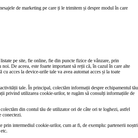
 mesajele de marketing pe care ți le trimitem și despre modul în care
istate pe site, fie online, fie din puncte fizice de vânzare, prin
 noi. De aceea, este foarte important să reții că, în cazul în care alte
ă cu acces la device-urile tale va avea automat acces și la toate
activității tale. În principal, colectăm informații despre echipamentul tău
mații privind utilizarea cookie-urilor, te rugăm să consulți informațiile de
olectăm din contul tău de utilizator ori de câte ori te loghezi, astfel
e conectezi.
ate prin intermediul cookie-urilor, cum ar fi, de exemplu: partenerii noștri
 etc.