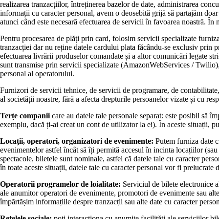
realizarea tranzacțiilor, întreținerea bazelor de date, administrarea conc
informații cu caracter personal, avem o deosebită grijă să partajăm doar 
atunci când este necesară efectuarea de servicii în favoarea noastră. În m
Pentru procesarea de plăți prin card, folosim servicii specializate furniz
tranzacției dar nu reține datele cardului plata făcându-se exclusiv prin pr
efectuarea livrării produselor comandate și a altor comunicări legate str
sunt transmise prin servicii specializate (AmazonWebServices / Twilio), me
personal al operatorului.
Furnizori de servicii tehnice, de servicii de programare, de contabilitate
al societății noastre, fără a afecta drepturile persoanelor vizate și cu re
Terțe companii
care au datele tale personale separat: este posibil să împ
exemplu, dacă ți-ai creat un cont de utilizator la ei). În aceste situații,
Locații, operatori, organizatori de evenimente:
Putem furniza date cu 
evenimentelor astfel încât să îți permită accesul în incinta locațiilor (
spectacole, biletele sunt nominale, astfel că datele tale cu caracter pers
în toate aceste situații, datele tale cu caracter personal vor fi prelucrate 
Operatorii programelor de loialitate:
Serviciul de bilete electronice a
ale anumitor operatori de evenimente, promotori de evenimente sau alte c
împărtășim informațiile despre tranzacții sau alte date cu caracter persona
Rețelele sociale:
poți interacționa cu anumite facilități ale serviciilor b