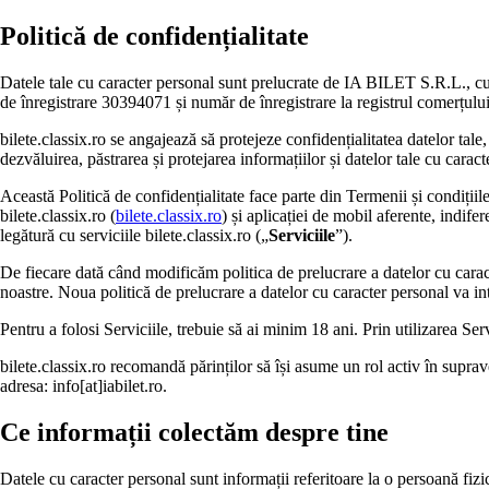
Politică de confidențialitate
Datele tale cu caracter personal sunt prelucrate de IA BILET S.R.L., cu 
de înregistrare 30394071 și număr de înregistrare la registrul comerțu
bilete.classix.ro se angajează să protejeze confidențialitatea datelor tale
dezvăluirea, păstrarea și protejarea informațiilor și datelor tale cu caract
Această Politică de confidențialitate face parte din Termenii și condițiile d
bilete.classix.ro (
bilete.classix.ro
) și aplicației de mobil aferente, indife
legătură cu serviciile bilete.classix.ro („
Serviciile
”).
De fiecare dată când modificăm politica de prelucrare a datelor cu caracter
noastre. Noua politică de prelucrare a datelor cu caracter personal va intra
Pentru a folosi Serviciile, trebuie să ai minim 18 ani. Prin utilizarea Ser
bilete.classix.ro recomandă părinților să își asume un rol activ în suprav
adresa: info[at]iabilet.ro.
Ce informații colectăm despre tine
Datele cu caracter personal sunt informații referitoare la o persoană fizică