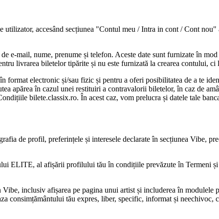
 de utilizator, accesând secțiunea "Contul meu / Intra in cont / Cont nou" 
a de e-mail, nume, prenume și telefon. Aceste date sunt furnizate în mod d
tru livrarea biletelor tipărite și nu este furnizată la crearea contului, ci
n format electronic și/sau fizic și pentru a oferi posibilitatea de a te iden
utea apărea în cazul unei restituiri a contravalorii biletelor, în caz de 
ondițiile bilete.classix.ro. În acest caz, vom prelucra și datele tale ba
grafia de profil, preferințele și interesele declarate în secțiunea Vibe, p
i ELITE, al afișării profilului tău în condițiile prevăzute în Termeni și 
 în Vibe, inclusiv afișarea pe pagina unui artist și includerea în modulele
a consimțământului tău expres, liber, specific, informat și neechivoc, car