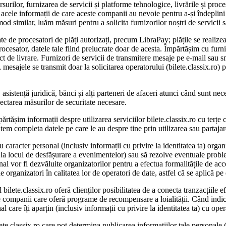
ursurilor, furnizarea de servicii și platforme tehnologice, livrările și pr
acele informații de care aceste companii au nevoie pentru a-și îndeplini 
od similar, luăm măsuri pentru a solicita furnizorilor noștri de servicii 
ate de procesatori de plăți autorizați, precum LibraPay; plățile se realize
ocesator, datele tale fiind prelucrate doar de acesta. Împărtășim cu furniz
ict de livrare. Furnizori de servicii de transmitere mesaje pe e-mail sau 
sajele se transmit doar la solicitarea operatorului (bilete.classix.ro) pe
, asistență juridică, bănci și alți parteneri de afaceri atunci când sunt n
spectarea măsurilor de securitate necesare.
ărtășim informații despre utilizarea serviciilor bilete.classix.ro cu terțe
 putem completa datele pe care le au despre tine prin utilizarea sau partaja
caracter personal (inclusiv informații cu privire la identitatea ta) organ
sau la locul de desfășurare a evenimentelor) sau să rezolve eventuale pro
onal vor fi dezvăluite organizatorilor pentru a efectua formalitățile de a
de organizatori în calitatea lor de operatori de date, astfel că se aplică pe 
l bilete.classix.ro oferă clienților posibilitatea de a conecta tranzacțiile
ompanii care oferă programe de recompensare a loialității. Când indicați 
l care îți aparțin (inclusiv informații cu privire la identitatea ta) cu ope
ilete.classix.ro care pot determina publicarea informațiilor tale personal