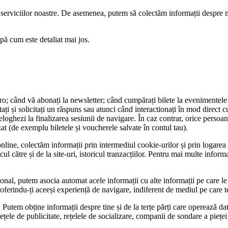
e a serviciilor noastre. De asemenea, putem să colectăm informații despre
pă cum este detaliat mai jos.
x.ro; când vă abonați la newsletter; când cumpărați bilete la evenimentele l
ați și solicitați un răspuns sau atunci când interactionați în mod direct cu
oghezi la finalizarea sesiunii de navigare. În caz contrar, orice persoan
izat (de exemplu biletele și voucherele salvate în contul tau).
online, colectăm informații prin intermediul cookie-urilor și prin logarea 
icul către și de la site-uri, istoricul tranzacțiilor. Pentru mai multe infor
sonal, putem asocia automat acele informații cu alte informații pe care le c
 oferindu-ți aceeși experiență de navigare, indiferent de mediul pe care t
ți. Putem obține informații despre tine și de la terțe părți care operează d
ețele de publicitate, rețelele de socializare, companii de sondare a pieței