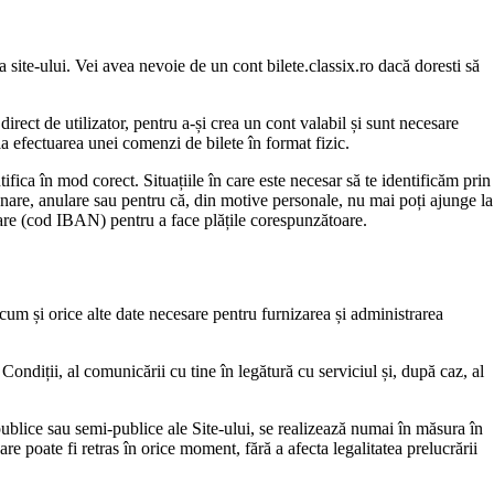
a site-ului. Vei avea nevoie de un cont bilete.classix.ro dacă doresti să
irect de utilizator, pentru a-și crea un cont valabil și sunt necesare
 la efectuarea unei comenzi de bilete în format fizic.
tifica în mod corect. Situațiile în care este necesar să te identificăm prin
amânare, anulare sau pentru că, din motive personale, nu mai poți ajunge la
ncare (cod IBAN) pentru a face plățile corespunzătoare.
recum și orice alte date necesare pentru furnizarea și administrarea
Condiții, al comunicării cu tine în legătură cu serviciul și, după caz, al
 publice sau semi-publice ale Site-ului, se realizează numai în măsura în
e poate fi retras în orice moment, fără a afecta legalitatea prelucrării