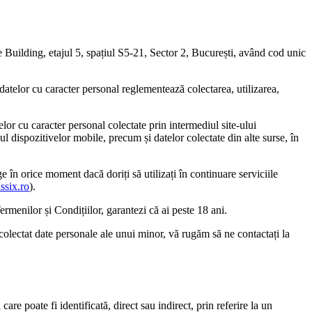
e Building, etajul 5, spațiul S5-21, Sector 2, București, având cod unic
a datelor cu caracter personal reglementează colectarea, utilizarea,
telor cu caracter personal colectate prin intermediul site-ului
ul dispozitivelor mobile, precum și datelor colectate din alte surse, în
e în orice moment dacă doriți să utilizați în continuare serviciile
assix.ro
).
ermenilor și Condițiilor, garantezi că ai peste 18 ani.
m colectat date personale ale unui minor, vă rugăm să ne contactați la
are poate fi identificată, direct sau indirect, prin referire la un