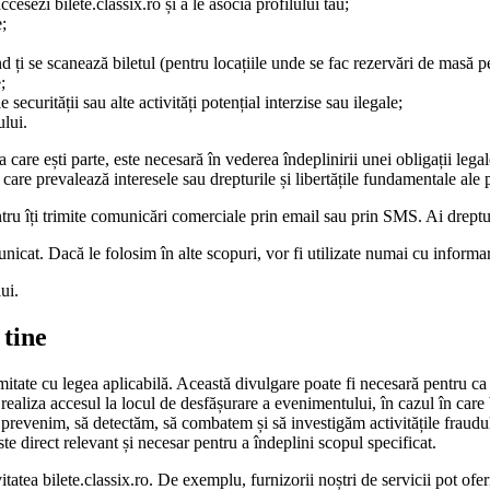
cesezi bilete.classix.ro și a le asocia profilului tau;
e;
 ți se scanează biletul (pentru locațiile unde se fac rezervări de masă 
;
securității sau alte activități potențial interzise sau ilegale;
ului.
care ești parte, este necesară în vederea îndeplinirii unei obligații legal
 care prevalează interesele sau drepturile și libertățile fundamentale ale 
tru îți trimite comunicări comerciale prin email sau prin SMS. Ai dreptu
nicat. Dacă le folosim în alte scopuri, vor fi utilizate numai cu informa
ui.
 tine
itate cu legea aplicabilă. Această divulgare poate fi necesară pentru ca no
realiza accesul la locul de desfășurare a evenimentului, în cazul în care
 prevenim, să detectăm, să combatem și să investigăm activitățile fraudu
te direct relevant și necesar pentru a îndeplini scopul specificat.
itatea bilete.classix.ro. De exemplu, furnizorii noștri de servicii pot ofer