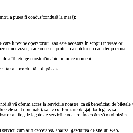
pentru a putea fi condus/condusă la masă);
e care îi revine operatorului sau este necesară în scopul intereselor
persoanei vizate, care necesită protejarea datelor cu caracter personal.
l de a îți retrage consimțământul în orice moment.
rea ta sau acordul tău, după caz.
i să vă oferim acces la serviciile noastre, ca să beneficiați de biletele /
 biletele sunt nominale), să ne conformăm obligațiilor legale, să
loase sau ilegale legate de serviciile noastre. Încercăm să minimizăm
i servicii cum ar fi cercetarea, analiza, găzduirea de site-uri web,