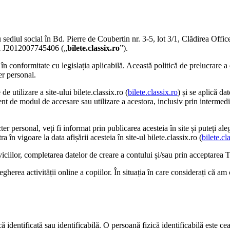
sediul social în Bd. Pierre de Coubertin nr. 3-5, lot 3/1, Clădirea Offic
lui J2012007745406 („
bilete.classix.ro
”).
, în conformitate cu legislația aplicabilă. Această politică de prelucrare 
er personal.
e utilizare a site-ului bilete.classix.ro (
bilete.classix.ro
) și se aplică da
rent de modul de accesare sau utilizare a acestora, inclusiv prin intermedi
 personal, veți fi informat prin publicarea acesteia în site și puteți aleg
 în vigoare la data afișării acesteia în site-ul bilete.classix.ro (
bilete.cl
viciilor, completarea datelor de creare a contului și/sau prin acceptarea T
egherea activității online a copiilor. În situația în care considerați că a
 identificată sau identificabilă. O persoană fizică identificabilă este cea c