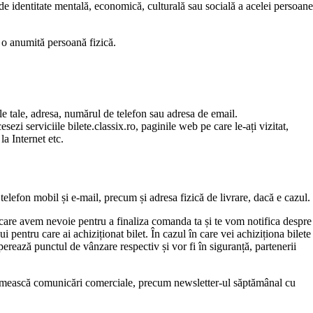
, de identitate mentală, economică, culturală sau socială a acelei persoane
a o anumită persoană fizică.
ele tale, adresa, numărul de telefon sau adresa de email.
sezi serviciile bilete.classix.ro, paginile web pe care le-ați vizitat,
la Internet etc.
, telefon mobil și e-mail, precum și adresa fizică de livrare, dacă e cazul.
e care avem nevoie pentru a finaliza comanda ta și te vom notifica despre
entru care ai achiziționat bilet. În cazul în care vei achiziționa bilete
perează punctul de vânzare respectiv și vor fi în siguranță, partenerii
ă primească comunicări comerciale, precum newsletter-ul săptămânal cu