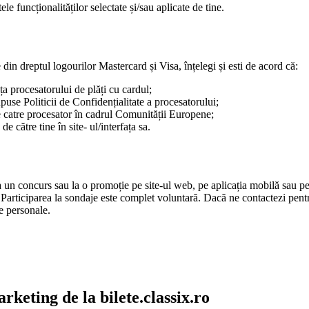
tele funcționalităților selectate și/sau aplicate de tine.
 din dreptul logourilor Mastercard și Visa, înțelegi și esti de acord că:
fața procesatorului de plăți cu cardul;
upuse Politicii de Confidențialitate a procesatorului;
 de catre procesator în cadrul Comunității Europene;
e către tine în site- ul/interfața sa.
 la un concurs sau la o promoție pe site-ul web, pe aplicația mobilă sau pe
. Participarea la sondaje este complet voluntară. Dacă ne contactezi pent
e personale.
rketing de la bilete.classix.ro