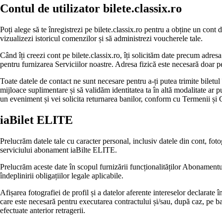
Contul de utilizator bilete.classix.ro
Poți alege să te înregistrezi pe bilete.classix.ro pentru a obține un cont
vizualizezi istoricul comenzilor și să administrezi voucherele tale.
Când îți creezi cont pe bilete.classix.ro, îți solicităm date precum adres
pentru furnizarea Serviciilor noastre. Adresa fizică este necesară doar pen
Toate datele de contact ne sunt necesare pentru a-ți putea trimite biletul î
mijloace suplimentare și să validăm identitatea ta în altă modalitate ar p
un eveniment și vei solicita returnarea banilor, conform cu Termenii și C
iaBilet ELITE
Prelucrăm datele tale cu caracter personal, inclusiv datele din cont, foto
serviciului abonament iaBilte ELITE.
Prelucrăm aceste date în scopul furnizării funcționalităților Abonamentulu
îndeplinirii obligațiilor legale aplicabile.
Afișarea fotografiei de profil și a datelor aferente intereselor declarate
care este necesară pentru executarea contractului și/sau, după caz, pe baz
efectuate anterior retragerii.