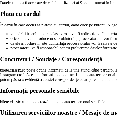
Datele tale pot fi accesate de ceilalți utilizatori ai Site-ului numai în limi
Plata cu cardul
În cazul în care decizi să plătești cu cardul, dând click pe butonul Alege
vei părăsi interfața bilete.classix.ro și vei fi redirecționat în inter
orice date vei introduce în site-ul/interfața procesatorului vor fi s
datele introduse în site-ul/interfața procesatorului vor fi salvate
procesatorul va fi responsabil pentru prelucrarea datelor furnizate d
Concursuri / Sondaje / Corespondență
bilete.classix.ro poate obține informații de la tine atunci când participi
Instagram etc.). Aceste informații pot conține date cu caracter personal
putem păstra o evidență a acestei corespondențe ce ar putea include dat
Informații personale sensibile
bilete.classix.ro nu colectează date cu caracter personal sensibile.
Utilizarea serviciilor noastre / Mesaje de ma