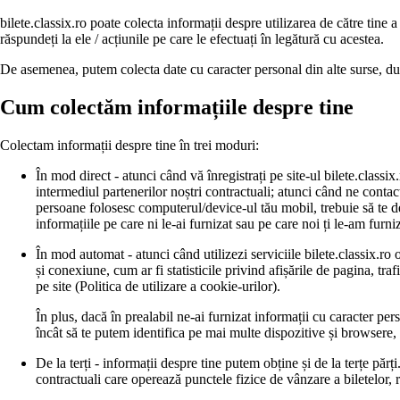
bilete.classix.ro poate colecta informații despre utilizarea de către tin
răspundeți la ele / acțiunile pe care le efectuați în legătură cu acestea.
De asemenea, putem colecta date cu caracter personal din alte surse, du
Cum colectăm informațiile despre tine
Colectam informații despre tine în trei moduri:
În mod direct - atunci când vă înregistrați pe site-ul bilete.classi
intermediul partenerilor noștri contractuali; atunci când ne contact
persoane folosesc computerul/device-ul tău mobil, trebuie să te del
informațiile pe care ni le-ai furnizat sau pe care noi ți le-am furn
În mod automat - atunci când utilizezi serviciile bilete.classix.ro 
și conexiune, cum ar fi statisticile privind afișările de pagina, traf
pe site (Politica de utilizare a cookie-urilor).
În plus, dacă în prealabil ne-ai furnizat informații cu caracter per
încât să te putem identifica pe mai multe dispozitive și browsere,
De la terți - informații despre tine putem obține și de la terțe păr
contractuali care operează punctele fizice de vânzare a biletelor, r