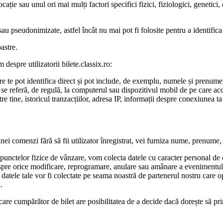
ație sau unul ori mai mulți factori specifici fizici, fiziologici, genetici
au pseudonimizate, astfel încât nu mai pot fi folosite pentru a identific
astre.
 despre utilizatorii bilete.classix.ro:
 care te pot identifica direct și pot include, de exemplu, numele și prenum
re se referă, de regulă, la computerul sau dispozitivul mobil de pe care acce
tre tine, istoricul tranzacțiilor, adresa IP, informații despre conexiunea ta 
a unei comenzi fără să fii utilizator înregistrat, vei furniza nume, prenume
ul punctelor fizice de vânzare, vom colecta datele cu caracter personal d
pre orice modificare, reprogramare, anulare sau amânare a evenimentului p
, datele tale vor fi colectate pe seama noastră de partenerul nostru care o
.
 fiecare cumpărător de bilet are posibilitatea de a decide dacă dorește s