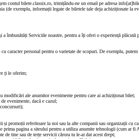
gem contul bilete.classix.ro, trimițându-ne un email pe adresa info[at]bil
tuia (de exemplu, informații legate de biletele tale deja achiziționate la e
i a îmbunătăți Serviciile noastre, pentru a îți oferi o experiență plăcută p
tale cu caracter personal pentru o varietate de scopuri. De exemplu, putem 
e ți le oferim;
au modificări ale anumitor evenimente pentru care ai achiziționat bilet;
ii de evenimente, dacă e cazul;
: concursuri);
cii și promoții referitoare la noi sau la alte companii sau organizații cu 
prima pagina a siteului pentru a utiliza anumite tehnologii (cum ar fi 
e de tine sau de terțe servicii cărora tu le-ai dat acest drept;